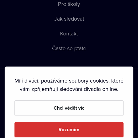
Pro školy
Jak sledovat
Kontakt
Často se ptáte
Milí diváci, používáme soubory cookies, které
vám zpříjemňují sledování divadla online.
Podmínky používání
•
Ochrana soukromí
•
Zásady používání
Chci vědět víc
Cookies
•
Autorská práva
•
Vysílání
Od září 2024 Dramox s.r.o. vlastní Nadace Livesport.
Rozumím