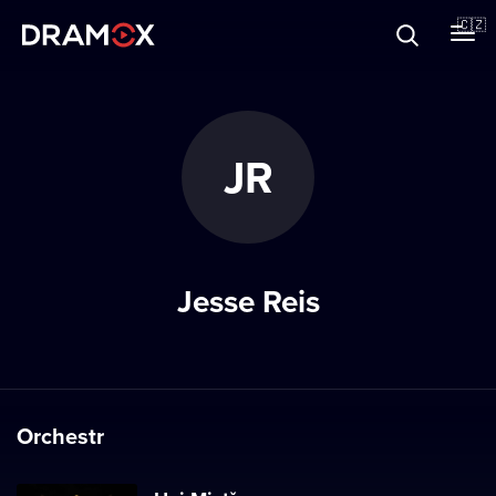
O Dramoxu
🇨🇿
Dárkové poukazy
JR
Registrujte se
Jesse Reis
Orchestr