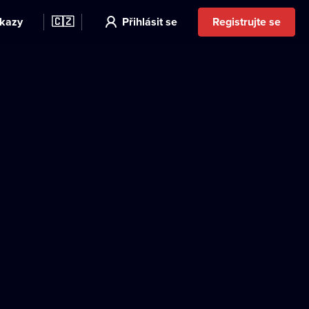
kazy
🇨🇿
Přihlásit se
Registrujte se