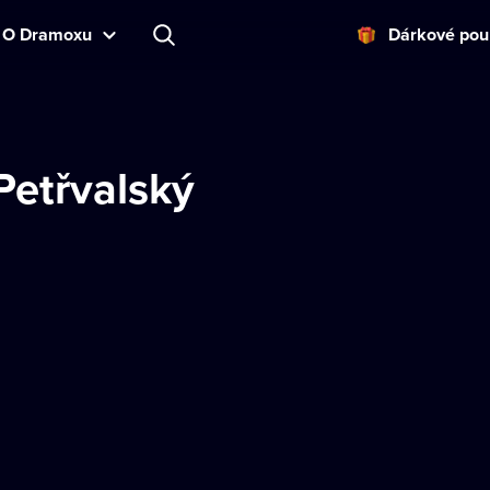
O Dramoxu
Dárkové pou
Petřvalský