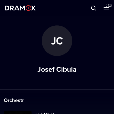
O Dramoxu
🇨🇿
Dárkové poukazy
JC
Registrujte se
Josef Cibula
Orchestr