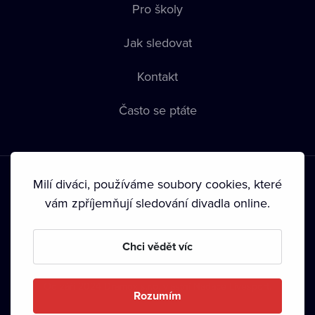
Pro školy
Jak sledovat
Kontakt
Často se ptáte
Milí diváci, používáme soubory cookies, které
vám zpříjemňují sledování divadla online.
Podmínky používání
•
Ochrana soukromí
•
Zásady používání
Chci vědět víc
Cookies
•
Autorská práva
•
Vysílání
Od září 2024 Dramox s.r.o. vlastní Nadace Livesport.
Rozumím