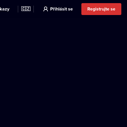
kazy
🇨🇿
Přihlásit se
Registrujte se