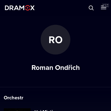
O Dramoxu
🇨🇿
Dárkové poukazy
RO
Registrujte se
Roman Ondřich
Orchestr