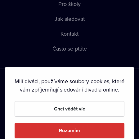
Pro školy
Jak sledovat
Kontakt
Často se ptáte
Milí diváci, používáme soubory cookies, které
vám zpříjemňují sledování divadla online.
Podmínky používání
•
Ochrana soukromí
•
Zásady používání
Chci vědět víc
Cookies
•
Autorská práva
•
Vysílání
Od září 2024 Dramox s.r.o. vlastní Nadace Livesport.
Rozumím