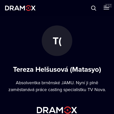
O Dramoxu
🇨🇿
Dárkové poukazy
T(
Registrujte se
Tereza Helšusová (Matasyo)
Absolventka brněnské JAMU. Nyní ji plně
zaměstanává práce casting specialistku TV Nova.