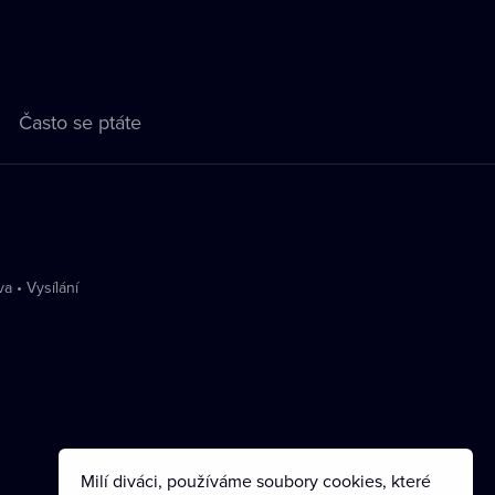
Často se ptáte
va
•
Vysílání
Milí diváci, používáme soubory cookies, které