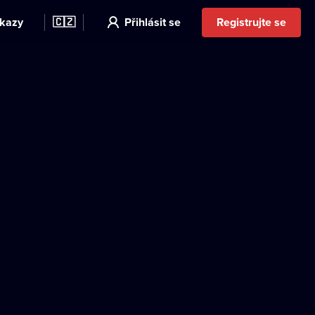
kazy
🇨🇿
Přihlásit se
Registrujte se