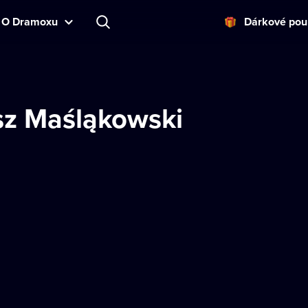
O Dramoxu
Dárkové pou
z Maśląkowski