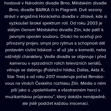
hostoval v Národním divadle Brno, Městském divadle
Brno, divadle BARKA či In Flagranti. Dvě sezony
strávil v angažmá Horáckého divadla v Jihlavě, kde si
vyzkoušel široké spektrum rolí. Od roku 2003 je
stálým členem Městského divadla Zlín, kde patří k
pevným oporám souboru. Diváci ho oceňují pro
přirozený projev, smysl pro rytmus a schopnost dát
postavám civilní lidskost – ať už jde o komedii, nebo
vážnější charaktery. Vedle divadla se objevuje i před
kamerou v epizodních rolích televizních seriálů,
věnuje se dabingu (Pobřežní hlídka, Dallas, Akta X,
Star Trek) a od roku 2017 moderuje pořad Rendez-
vous na vlnách Českého rozhlasu Zlín. Média o něm
píší jako o „spolehlivém a všestranném herci s
muzikantskou průpravou“, který dokáže nenápadně,
ale jistě podržet každou inscenaci.