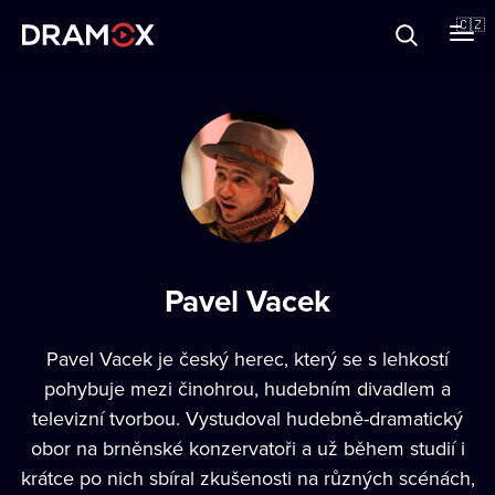
O Dramoxu
🇨🇿
Dárkové poukazy
Registrujte se
Pavel Vacek
Pavel Vacek je český herec, který se s lehkostí
pohybuje mezi činohrou, hudebním divadlem a
televizní tvorbou. Vystudoval hudebně-dramatický
obor na brněnské konzervatoři a už během studií i
krátce po nich sbíral zkušenosti na různých scénách,