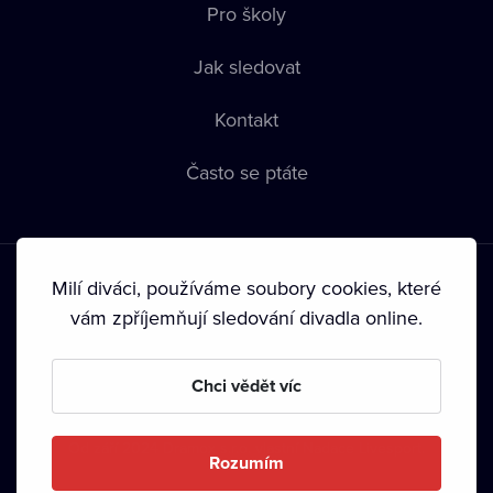
Pro školy
Jak sledovat
Kontakt
Často se ptáte
Milí diváci, používáme soubory cookies, které
vám zpříjemňují sledování divadla online.
Podmínky používání
•
Ochrana soukromí
•
Zásady používání
Chci vědět víc
Cookies
•
Autorská práva
•
Vysílání
Od září 2024 Dramox s.r.o. vlastní Nadace Livesport.
Rozumím