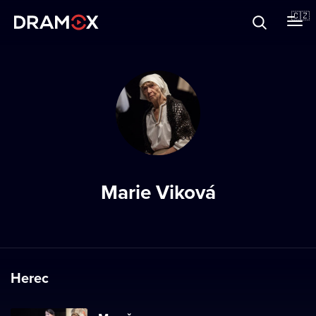
O Dramoxu
🇨🇿
Dárkové poukazy
Registrujte se
Marie Viková
Herec