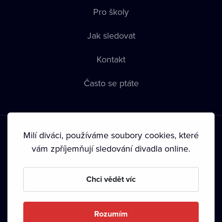
Pro školy
Jak sledovat
Kontakt
Často se ptáte
Milí diváci, používáme soubory cookies, které
vám zpříjemňují sledování divadla online.
Podmínky používání
•
Ochrana soukromí
•
Zásady používání
Chci vědět víc
Cookies
•
Autorská práva
•
Vysílání
Od září 2024 Dramox s.r.o. vlastní Nadace Livesport.
Rozumím