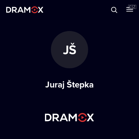
O Dramoxu
🇨🇿
Dárkové poukazy
JŠ
Registrujte se
Juraj Štepka