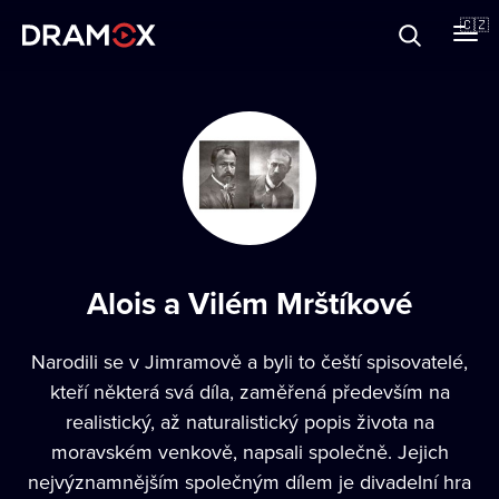
O Dramoxu
🇨🇿
Dárkové poukazy
Registrujte se
Alois a Vilém Mrštíkové
Narodili se v Jimramově a byli to čeští spisovatelé,
kteří některá svá díla, zaměřená především na
realistický, až naturalistický popis života na
moravském venkově, napsali společně. Jejich
nejvýznamnějším společným dílem je divadelní hra