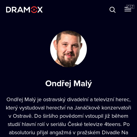
O Dramoxu
🇨🇿
Dárkové poukazy
Registrujte se
Ondřej Malý
Ondřej Malý
je ostravský divadelní a televizní herec,
který vystudoval herectví na Janáčkově konzervatoři
v Ostravě. Do širšího povědomí vstoupil již během
studií hlavní rolí v seriálu České televize 4teens. Po
absolutoriu přijal angažmá v pražském Divadle Na