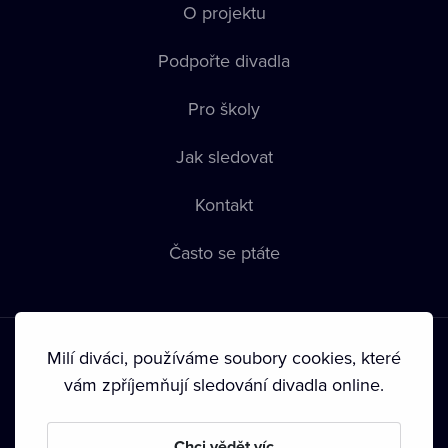
O projektu
Podpořte divadla
Pro školy
Jak sledovat
Kontakt
Často se ptáte
Milí diváci, používáme soubory cookies, které
vám zpříjemňují sledování divadla online.
Podmínky používání
•
Ochrana soukromí
•
Zásady používání
Chci vědět víc
Cookies
•
Autorská práva
•
Vysílání