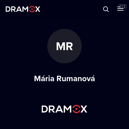
O Dramoxu
🇨🇿
Dárkové poukazy
MR
Registrujte se
Mária Rumanová