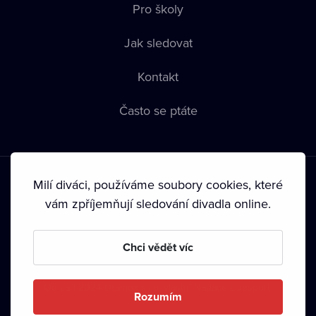
Pro školy
Jak sledovat
Kontakt
Často se ptáte
Milí diváci, používáme soubory cookies, které
vám zpříjemňují sledování divadla online.
Podmínky používání
•
Ochrana soukromí
•
Zásady používání
Chci vědět víc
Cookies
•
Autorská práva
•
Vysílání
Od září 2024 Dramox s.r.o. vlastní Nadace Livesport.
Rozumím