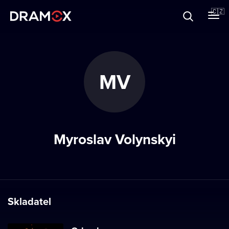
O Dramoxu
🇨🇿
Dárkové poukazy
MV
Registrujte se
Myroslav Volynskyi
Skladatel