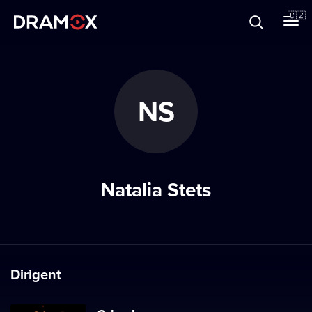
O Dramoxu
🇨🇿
Dárkové poukazy
NS
Registrujte se
Natalia Stets
Dirigent