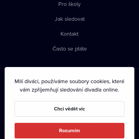
Pro školy
Jak sledovat
Kontakt
Často se ptáte
Milí diváci, používáme soubory cookies, které
vám zpříjemňují sledování divadla online.
Podmínky používání
•
Ochrana soukromí
•
Zásady používání
Chci vědět víc
Cookies
•
Autorská práva
•
Vysílání
Od září 2024 Dramox s.r.o. vlastní Nadace Livesport.
Rozumím