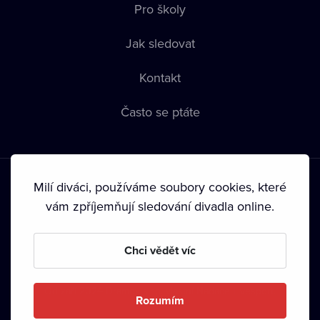
Pro školy
Jak sledovat
Kontakt
Často se ptáte
Milí diváci, používáme soubory cookies, které
vám zpříjemňují sledování divadla online.
Podmínky používání
•
Ochrana soukromí
•
Zásady používání
Chci vědět víc
Cookies
•
Autorská práva
•
Vysílání
Od září 2024 Dramox s.r.o. vlastní Nadace Livesport.
Rozumím