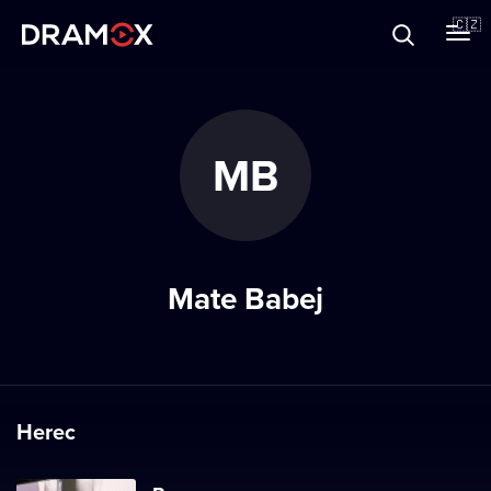
O Dramoxu
🇨🇿
Dárkové poukazy
MB
Registrujte se
Mate Babej
Herec