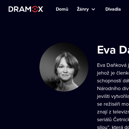
Domů
Žánry
Divadla
Eva D
Eva Daňková j
jehož je členk
schopností dát
Národního div
jevišti vytvoř
se režiséři m
znají z televi
seriálů Četnic
silou“, která 