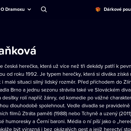
O Dramoxu
Dárkové pou
aňková
e česká herečka, která už více než tři dekády patří k pe
ou od roku 1992. Je typem herečky, která si diváka získá n
 i malé situaci silný lidský rozměr. Před příchodem do Z
adla Brno a jednu sezonu strávila také ve Slováckém div
ila desítky rolí napříč žánry, od komedie po vážné charakte
ohou dlouhodobě spolehnout. Vedle divadla se pravidelně 
zních filmů Ztráta paměti (1988) nebo Tchyně a uzený (2011
ké humoresky a Černí baroni. Média o ní píší jako o „here
dokáže být výrazná i bez okázalých gest a jejíž herectví sto