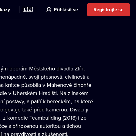
kazy
🇨🇿
Přihlásit se
Registrujte se
vným oporám Městského divadla Zlín,
enápadně, svoji přesností, civilností a
lína krátce působila v Mahenově činohře
adle v Uherském Hradišti. Na zlínském
rní postavy, a patří k herečkám, na které
objevuje také před kamerou. Diváci ji
), z komedie Teambuilding (2018) i ze
čce s přirozenou autoritou a tichou
jí na pravdivosti a zkušenosti.