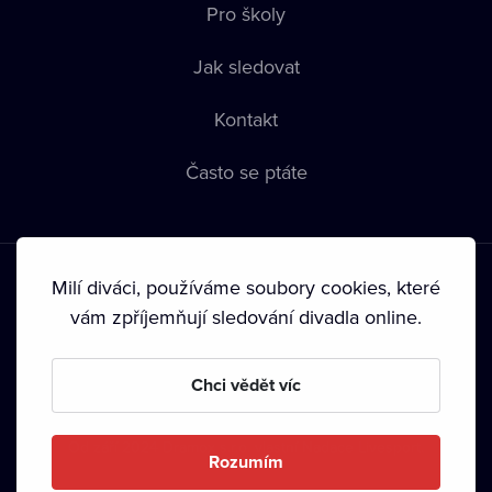
Pro školy
Jak sledovat
Kontakt
Často se ptáte
Milí diváci, používáme soubory cookies, které
vám zpříjemňují sledování divadla online.
Podmínky používání
•
Ochrana soukromí
•
Zásady používání
Chci vědět víc
Cookies
•
Autorská práva
•
Vysílání
Od září 2024 Dramox s.r.o. vlastní Nadace Livesport.
Rozumím