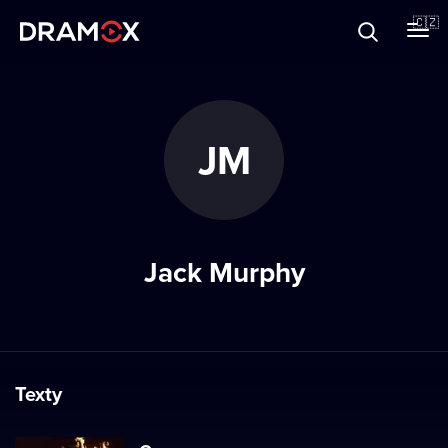
O Dramoxu
🇨🇿
Dárkové poukazy
JM
Registrujte se
Jack Murphy
Texty