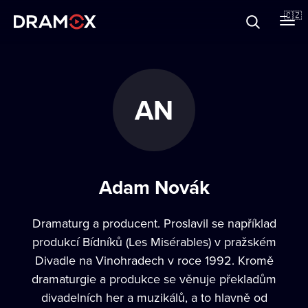
O Dramoxu
🇨🇿
Dárkové poukazy
AN
Registrujte se
Adam Novák
Dramaturg a producent. Proslavil se například
produkcí Bídníků (Les Misérables) v pražském
Divadle na Vinohradech v roce 1992. Kromě
dramaturgie a produkce se věnuje překladům
divadelních her a muzikálů, a to hlavně od