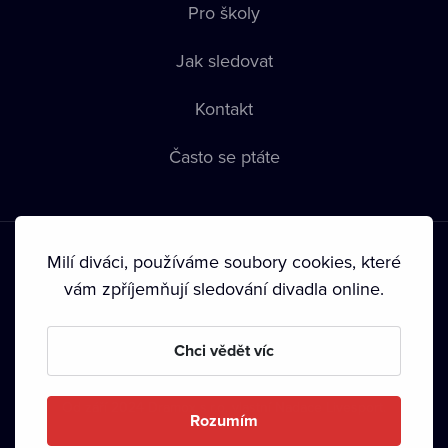
Pro školy
Jak sledovat
Kontakt
Často se ptáte
Milí diváci, používáme soubory cookies, které
vám zpříjemňují sledování divadla online.
Podmínky používání
•
Ochrana soukromí
•
Zásady používání
Chci vědět víc
Cookies
•
Autorská práva
•
Vysílání
Od září 2024 Dramox s.r.o. vlastní Nadace Livesport.
Rozumím