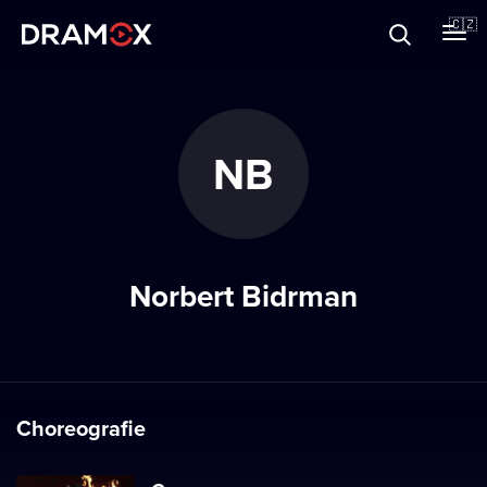
O Dramoxu
🇨🇿
Dárkové poukazy
NB
Registrujte se
Norbert Bidrman
Choreografie