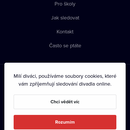
Pro školy
Jak sledovat
Kontakt
Často se ptáte
Milí diváci, používáme soubory cookies, které
vám zpříjemňují sledování divadla online.
Podmínky používání
•
Ochrana soukromí
•
Zásady používání
Chci vědět víc
Cookies
•
Autorská práva
•
Vysílání
Od září 2024 Dramox s.r.o. vlastní Nadace Livesport.
Rozumím