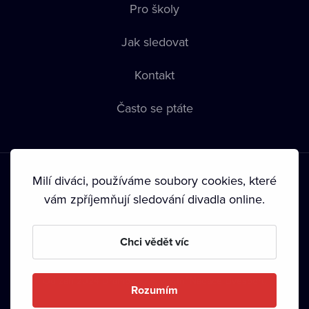
Pro školy
Jak sledovat
Kontakt
Často se ptáte
Milí diváci, používáme soubory cookies, které
vám zpříjemňují sledování divadla online.
Podmínky používání
•
Ochrana soukromí
•
Zásady používání
Chci vědět víc
Cookies
•
Autorská práva
•
Vysílání
Od září 2024 Dramox s.r.o. vlastní Nadace Livesport.
Rozumím