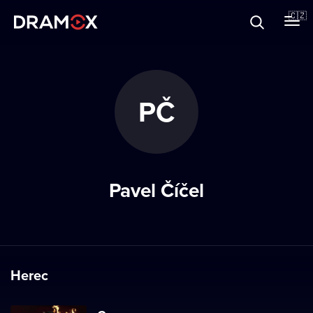
O Dramoxu
🇨🇿
Dárkové poukazy
PČ
Registrujte se
Pavel Číčel
Herec