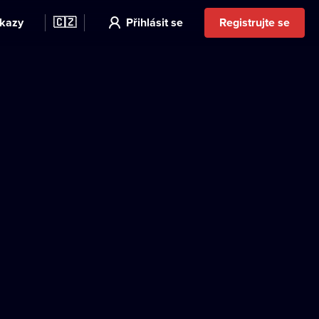
kazy
🇨🇿
Přihlásit se
Registrujte se