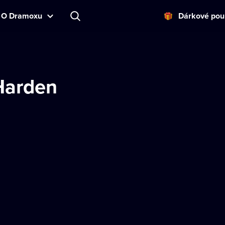
O Dramoxu
Dárkové pou
Harden