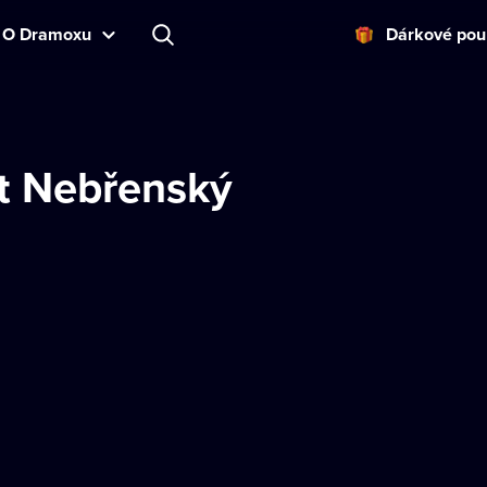
O Dramoxu
Dárkové pou
t Nebřenský