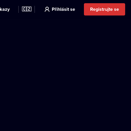
kazy
🇨🇿
Přihlásit se
Registrujte se