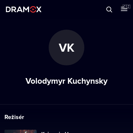
O Dramoxu
🇨🇿
Dárkové poukazy
VK
Registrujte se
Volodymyr Kuchynsky
Režisér