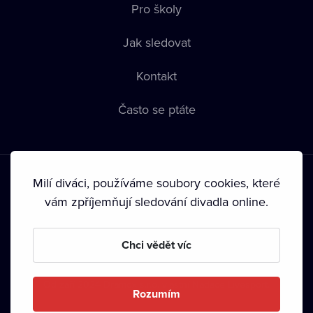
Pro školy
Jak sledovat
Kontakt
Často se ptáte
Milí diváci, používáme soubory cookies, které
vám zpříjemňují sledování divadla online.
Podmínky používání
•
Ochrana soukromí
•
Zásady používání
Chci vědět víc
Cookies
•
Autorská práva
•
Vysílání
Od září 2024 Dramox s.r.o. vlastní Nadace Livesport.
Rozumím