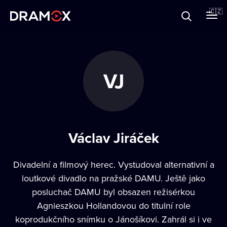
O Dramoxu
🇨🇿
Dárkové poukazy
VJ
Registrujte se
Václav Jiráček
Divadelní a filmový herec. Vystudoval alternativní a
loutkové divadlo na pražské DAMU. Ještě jako
posluchač DAMU byl obsazen režisérkou
Agnieszkou Hollandovou do titulní role
koprodukčního snímku o Jánošíkovi. Zahrál si i ve