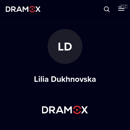
O Dramoxu
🇨🇿
Dárkové poukazy
LD
Registrujte se
Lilia Dukhnovska