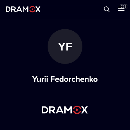
O Dramoxu
🇨🇿
Dárkové poukazy
YF
Registrujte se
Yurii Fedorchenko