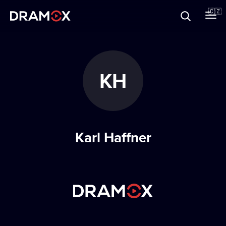
O Dramoxu
🇨🇿
Dárkové poukazy
KH
Registrujte se
Karl Haffner