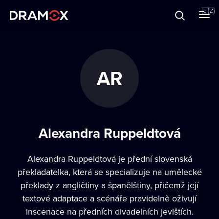
O Dramoxu
🇨🇿
Dárkové poukazy
AR
Registrujte se
Alexandra Ruppeldtová
Alexandra Ruppeldtová je přední slovenská
překladatelka, která se specializuje na umělecké
překlady z angličtiny a španělštiny, přičemž její
textové adaptace a scénáře pravidelně oživují
inscenace na předních divadelních jevištích.