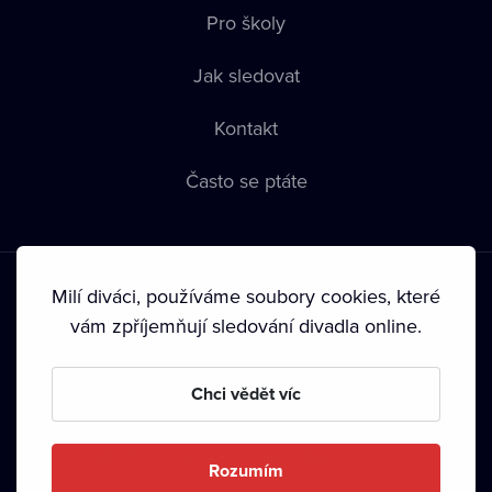
Pro školy
Jak sledovat
Kontakt
Často se ptáte
Milí diváci, používáme soubory cookies, které
vám zpříjemňují sledování divadla online.
Podmínky používání
•
Ochrana soukromí
•
Zásady používání
Chci vědět víc
Cookies
•
Autorská práva
•
Vysílání
Od září 2024 Dramox s.r.o. vlastní Nadace Livesport.
Rozumím