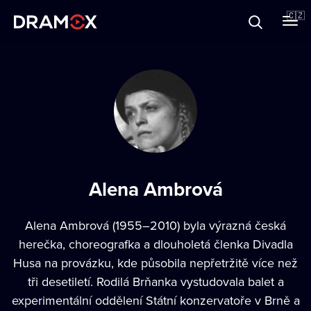
O Dramoxu
🇨🇿
Dárkové poukazy
Registrujte se
Alena Ambrová
Alena Ambrová (1955–2010) byla výrazná česká
herečka, choreografka a dlouholetá členka Divadla
Husa na provázku, kde působila nepřetržitě více než
tři desetiletí. Rodilá Brňanka vystudovala balet a
experimentální oddělení Státní konzervatoře v Brně a