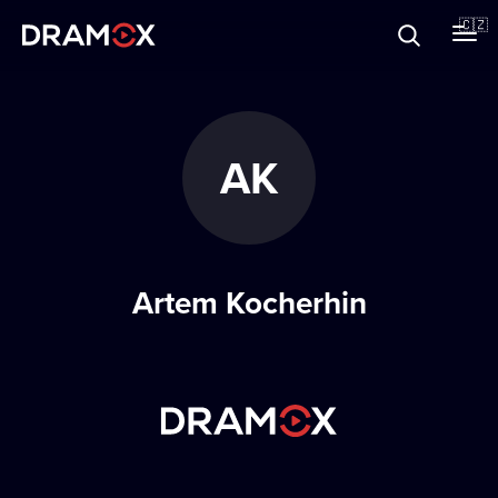
O Dramoxu
🇨🇿
Dárkové poukazy
AK
Registrujte se
Artem Kocherhin