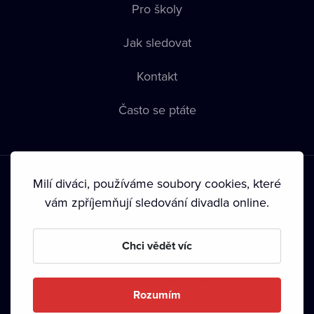
Pro školy
Jak sledovat
Kontakt
Často se ptáte
Milí diváci, používáme soubory cookies, které
vám zpříjemňují sledování divadla online.
Podmínky používání
•
Ochrana soukromí
•
Zásady používání
Chci vědět víc
Cookies
•
Autorská práva
•
Vysílání
Od září 2024 Dramox s.r.o. vlastní Nadace Livesport.
Rozumím