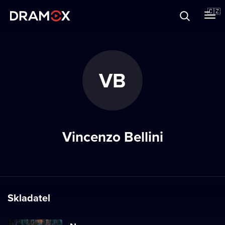
O Dramoxu
🇨🇿
Dárkové poukazy
VB
Registrujte se
Vincenzo Bellini
Skladatel