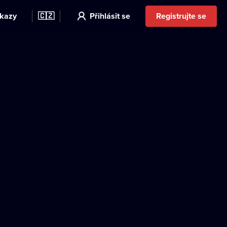
kazy
🇨🇿
Přihlásit se
Registrujte se