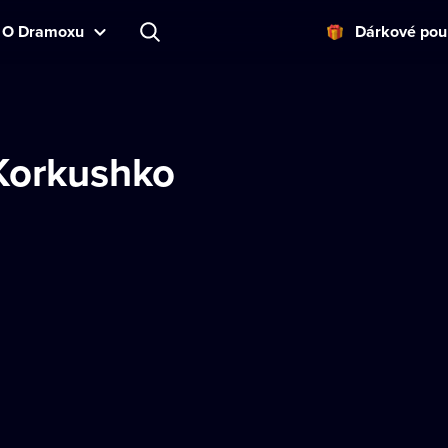
O Dramoxu
Dárkové pou
Korkushko