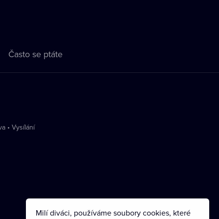
Často se ptáte
va
•
Vysílání
Milí diváci, používáme soubory cookies, které