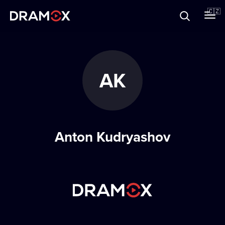
O Dramoxu
🇨🇿
Dárkové poukazy
AK
Registrujte se
Anton Kudryashov