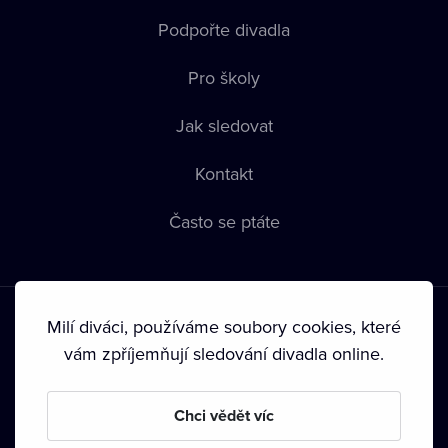
Podpořte divadla
Pro školy
Jak sledovat
Kontakt
Často se ptáte
Milí diváci, používáme soubory cookies, které
vám zpříjemňují sledování divadla online.
Podmínky používání
•
Ochrana soukromí
•
Zásady používání
Chci vědět víc
Cookies
•
Autorská práva
•
Vysílání