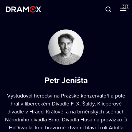
O Dramoxu
🇨🇿
Dárkové poukazy
Registrujte se
Petr Jeništa
Vystudoval herectví na Pražské konzervatoři a poté
hrál v libereckém Divadle F. X. Šaldy, Klicperově
divadle v Hradci Králové, a na brněnských scénách
Národního divadla Brno, Divadla Husa na provázku či
HaDivadla, kde bravurně ztvárnil hlavní roli Adolfa