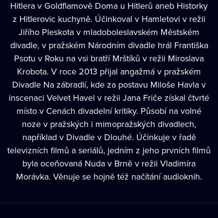
Hitlera v Goldflamově Doma u Hitlerů aneb Historky
z Hitlerovic kuchyně. Účinkoval v Hamletovi v režii
Jiřího Pleskota v mladoboleslavském Městském
divadle, v pražském Národním divadle hrál Františka
Psotu v Roku na vsi bratří Mrštíků v režii Miroslava
Krobota. V roce 2013 přijal angažmá v pražském
Divadle Na zábradlí, kde za postavu Miloše Havla v
inscenaci Velvet Havel v režii Jana Friče získal čtvrté
místo v Cenách divadelní kritiky. Působí na volné
noze v pražských i mimopražských divadlech,
například v Divadle v Dlouhé. Účinkuje v řadě
televizních filmů a seriálů, jedním z jeho prvních filmů
byla oceňovaná Nuda v Brně v režii Vladimíra
Morávka. Věnuje se hojně též načítání audioknih.