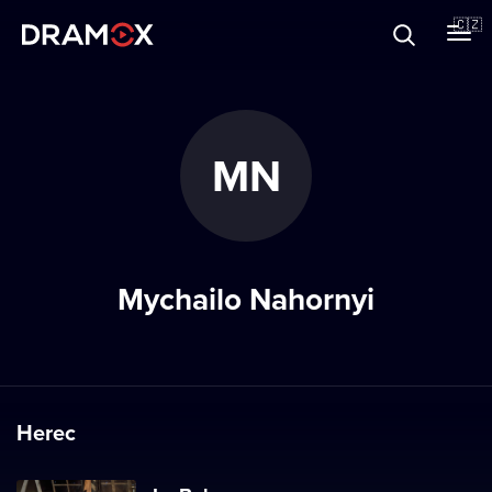
O Dramoxu
🇨🇿
Dárkové poukazy
MN
Registrujte se
Mychailo Nahornyi
Herec