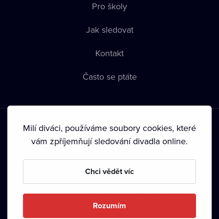
Pro školy
Jak sledovat
Kontakt
Často se ptáte
Milí diváci, používáme soubory cookies, které
vám zpříjemňují sledování divadla online.
Podmínky používání
•
Ochrana soukromí
•
Zásady používání
Chci vědět víc
Cookies
•
Autorská práva
•
Vysílání
Od září 2024 Dramox s.r.o. vlastní Nadace Livesport.
Rozumím