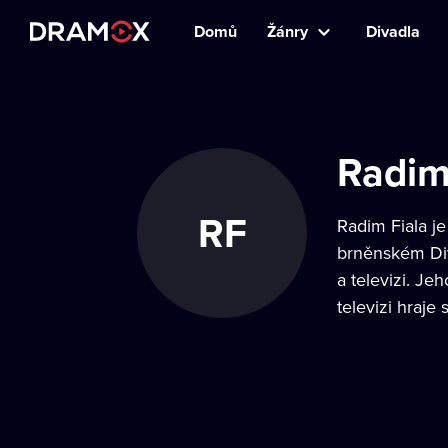
Domů
Žánry
Divadla
Radim
RF
Radim Fiala je
brněnském Div
a televizi. Je
televizi hraje 