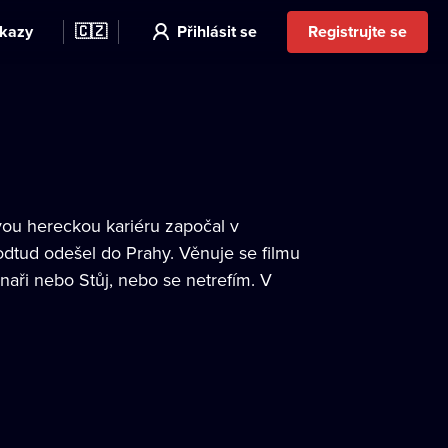
kazy
🇨🇿
Přihlásit se
Registrujte se
Svou hereckou kariéru započal v
odtud odešel do Prahy. Věnuje se filmu
naři nebo Stůj, nebo se netrefím. V