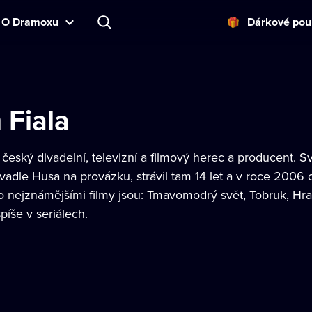
O Dramoxu
Dárkové pou
 Fiala
 český divadelní, televizní a filmový herec a producent. 
adle Husa na provázku, strávil tam 14 let a v roce 2006 
ho nejznámějšími filmy jsou: Tmavomodrý svět, Tobruk, Hra
spíše v seriálech.