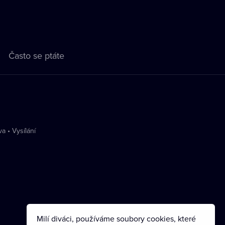
Často se ptáte
va
•
Vysílání
Milí diváci, používáme soubory cookies, které