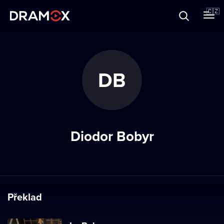
O Dramoxu
🇨🇿
Dárkové poukazy
DB
Registrujte se
Diodor Bobyr
Překlad