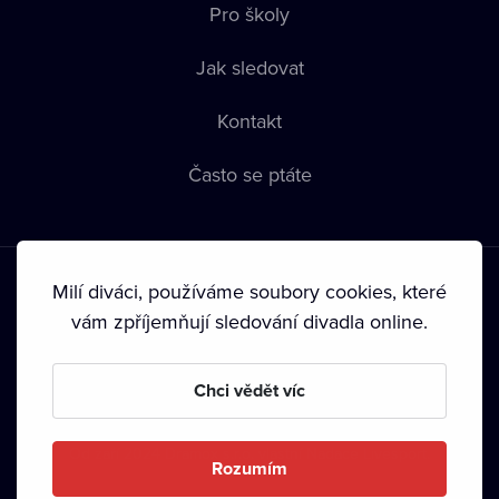
Pro školy
Jak sledovat
Kontakt
Často se ptáte
Milí diváci, používáme soubory cookies, které
vám zpříjemňují sledování divadla online.
Podmínky používání
•
Ochrana soukromí
•
Zásady používání
Chci vědět víc
Cookies
•
Autorská práva
•
Vysílání
Od září 2024 Dramox s.r.o. vlastní Nadace Livesport.
Rozumím