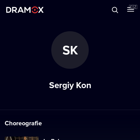
O Dramoxu
🇨🇿
Dárkové poukazy
SK
Registrujte se
Sergiy Kon
Choreografie