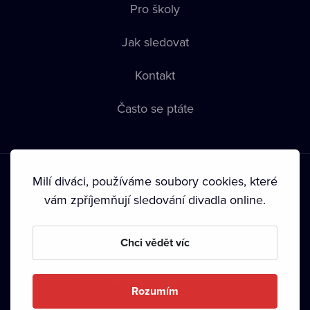
Pro školy
Jak sledovat
Kontakt
Často se ptáte
Milí diváci, používáme soubory cookies, které
vám zpříjemňují sledování divadla online.
Podmínky používání
•
Ochrana soukromí
•
Zásady používání
Chci vědět víc
Cookies
•
Autorská práva
•
Vysílání
Od září 2024 Dramox s.r.o. vlastní Nadace Livesport.
Rozumím