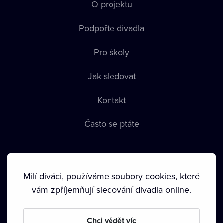
O projektu
Podpořte divadla
Pro školy
Jak sledovat
Kontakt
Často se ptáte
Milí diváci, používáme soubory cookies, které
vám zpříjemňují sledování divadla online.
Podmínky používání
•
Ochrana soukromí
•
Zásady používání
Chci vědět víc
Cookies
•
Autorská práva
•
Vysílání