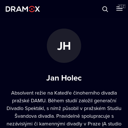
O Dramoxu
🇨🇿
Dárkové poukazy
JH
Registrujte se
Jan Holec
Absolvent režie na Katedře činoherního divadla
pražské DAMU. Během studií založil generační
Divadlo Spektákl, s nímž působil v pražském Studiu
Švandova divadla. Pravidelně spolupracuje s
nezávislými či kamennými divadly v Praze (A studio