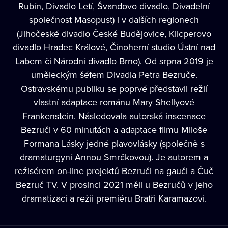
Rubín, Divadlo Letí, Švandovo divadlo, Divadelní
společnost Masopust) i v dalších regionech
(Jihočeské divadlo České Budějovice, Klicperovo
divadlo Hradec Králové, Činoherní studio Ústní nad
Labem či Národní divadlo Brno). Od srpna 2019 je
uměleckým šéfem Divadla Petra Bezruče.
Ostravskému publiku se poprvé představil režií
vlastní adaptace románu Mary Shellyové
Frankenstein. Následovala autorská inscenace
Bezruči v 60 minutách a adaptace filmu Miloše
Formana Lásky jedné plavovlásky (společně s
dramaturgyní Annou Smrčkovou). Je autorem a
režisérem on-line projektů Bezruči na gauči a Čuč
Bezruč TV. V prosinci 2021 měli u Bezručů v jeho
dramatizaci a režii premiéru Bratři Karamazovi.