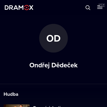
O Dramoxu
🇨🇿
Dárkové poukazy
OD
Registrujte se
Ondřej Dědeček
Hudba