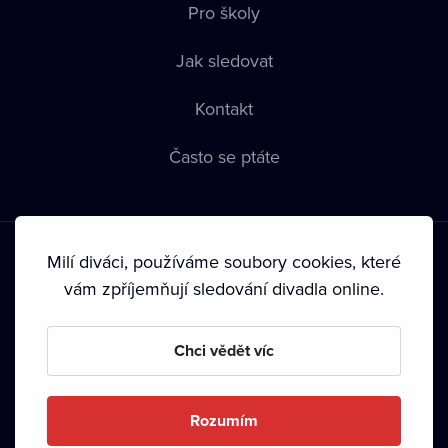
Pro školy
Jak sledovat
Kontakt
Často se ptáte
Milí diváci, používáme soubory cookies, které
vám zpříjemňují sledování divadla online.
Podmínky používání
•
Ochrana soukromí
•
Zásady používání
Chci vědět víc
Cookies
•
Autorská práva
•
Vysílání
Od září 2024 Dramox s.r.o. vlastní Nadace Livesport.
Rozumím