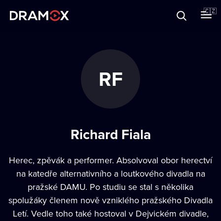
O Dramoxu
🇨🇿
Dárkové poukazy
RF
Registrujte se
Richard Fiala
Herec, zpěvák a performer. Absolvoval obor herectví
na katedře alternativního a loutkového divadla na
pražské DAMU. Po studiu se stal s několika
spolužáky členem nově vzniklého pražského Divadla
Letí. Vedle toho také hostoval v Dejvickém divadle,