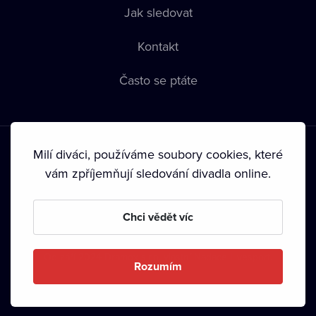
Jak sledovat
Kontakt
Často se ptáte
Milí diváci, používáme soubory cookies, které
vám zpříjemňují sledování divadla online.
Podmínky používání
•
Ochrana soukromí
•
Zásady používání
Chci vědět víc
Cookies
•
Autorská práva
•
Vysílání
Od září 2024 Dramox s.r.o. vlastní Nadace Livesport.
Rozumím
Copyright © 2020-
2026
Dramox