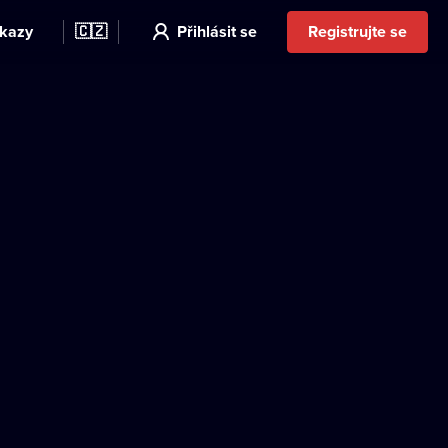
kazy
🇨🇿
Přihlásit se
Registrujte se