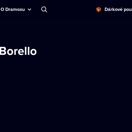
O Dramoxu
Dárkové pou
 Borello