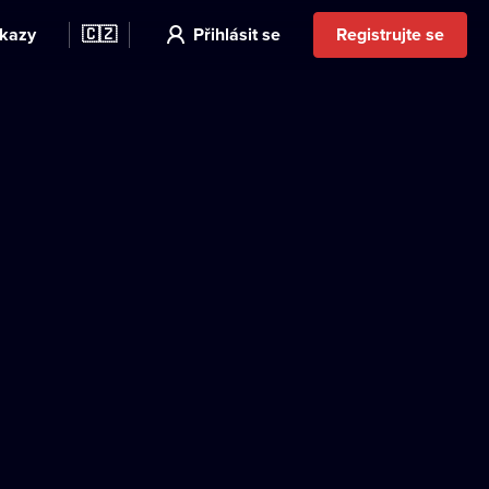
kazy
🇨🇿
Přihlásit se
Registrujte se