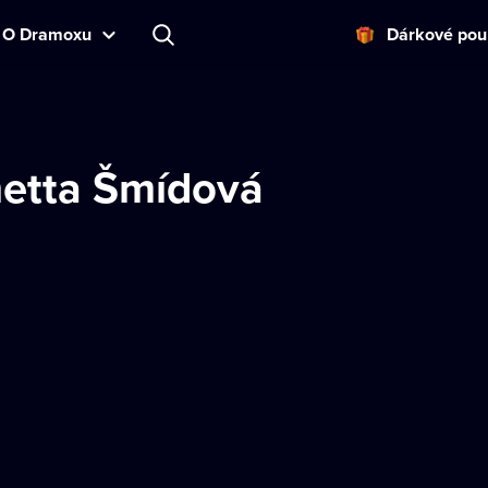
O Dramoxu
Dárkové pou
etta Šmídová