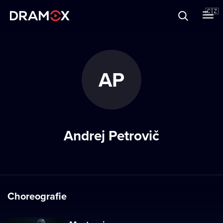
O Dramoxu
🇨🇿
Dárkové poukazy
AP
Registrujte se
Andrej Petrovič
Choreografie