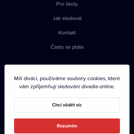
Pro školy
Jak sledovat
Kontakt
Často se ptáte
Milí diváci, používáme soubory cookies, které
vám zpříjemňují sledování divadla online.
Podmínky používání
•
Ochrana soukromí
•
Zásady používání
Chci vědět víc
Cookies
•
Autorská práva
•
Vysílání
Od září 2024 Dramox s.r.o. vlastní Nadace Livesport.
Rozumím