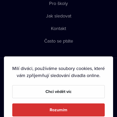
Pro školy
Jak sledovat
Kontakt
Často se ptáte
Milí diváci, používáme soubory cookies, které
vám zpříjemňují sledování divadla online.
Podmínky používání
•
Ochrana soukromí
•
Zásady používání
Chci vědět víc
Cookies
•
Autorská práva
•
Vysílání
Od září 2024 Dramox s.r.o. vlastní Nadace Livesport.
Rozumím