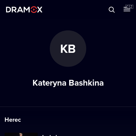
O Dramoxu
🇨🇿
Dárkové poukazy
KB
Registrujte se
Kateryna Bashkina
Herec