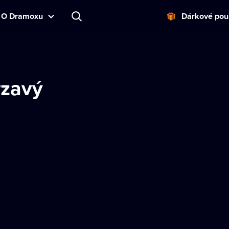
O Dramoxu
Dárkové pou
rzavý