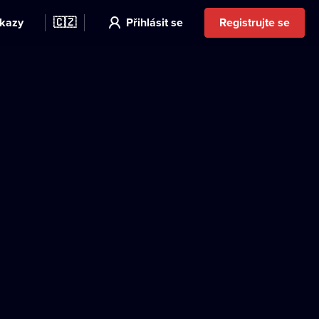
kazy
🇨🇿
Přihlásit se
Registrujte se