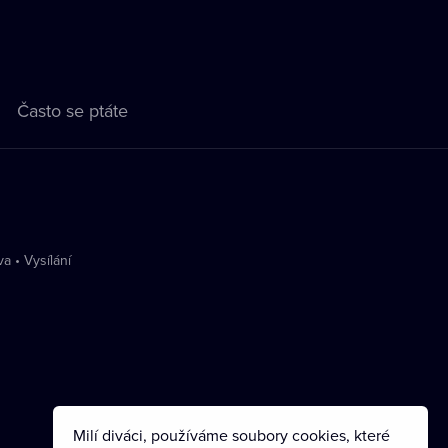
Často se ptáte
va
•
Vysílání
Milí diváci, používáme soubory cookies, které